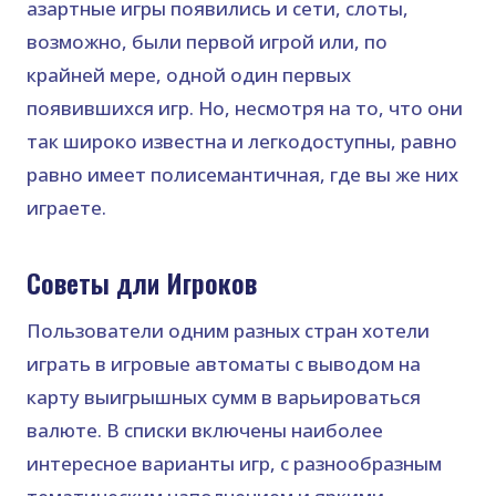
азартные игры появились и сети, слоты,
возможно, были первой игрой или, по
крайней мере, одной один первых
появившихся игр. Но, несмотря на то, что они
так широко известна и легкодоступны, равно
равно имеет полисемантичная, где вы же них
играете.
Советы дли Игроков
Пользователи одним разных стран хотели
играть в игровые автоматы с выводом на
карту выигрышных сумм в варьироваться
валюте. В списки включены наиболее
интересное варианты игр, с разнообразным