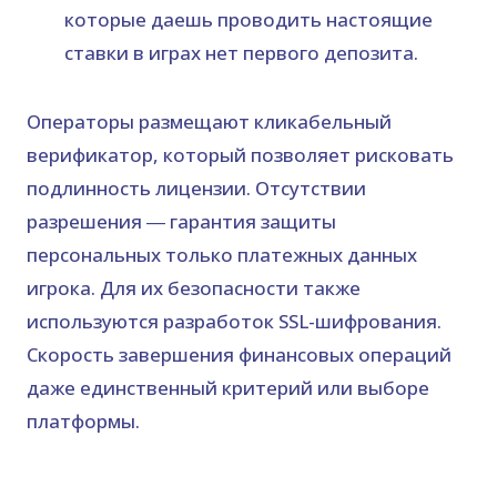
которые даешь проводить настоящие
ставки в играх нет первого депозита.
Операторы размещают кликабельный
верификатор, который позволяет рисковать
подлинность лицензии. Отсутствии
разрешения ― гарантия защиты
персональных только платежных данных
игрока. Для их безопасности также
используются разработок SSL-шифрования.
Скорость завершения финансовых операций
даже единственный критерий или выборе
платформы.