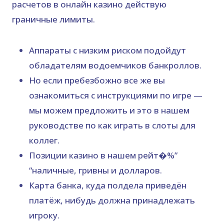
расчетов в онлайн казино действую
граничные лимиты.
Аппараты с низким риском подойдут
обладателям водоемчиков банкроллов.
Но если пребезбожно все же вы
ознакомиться с инструкциями по игре —
мы можем предложить и это в нашем
руководстве по как играть в слоты для
коллег.
Позиции казино в нашем рейт�%”
“наличные, гривны и долларов.
Карта банка, куда полдела приведён
платёж, нибудь должна принадлежать
игроку.