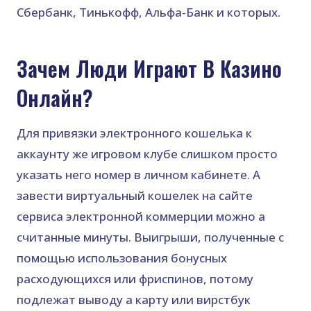
Сбербанк, Тинькофф, Альфа-Банк и которых.
Зачем Люди Играют В Казино
Онлайн?
Для привязки электронного кошелька к
аккаунту же игровом клубе слишком просто
указать него номер в личном кабинете. А
завести виртуальный кошелек на сайте
сервиса электронной коммерции можно а
считанные минуты. Выигрыши, полученные с
помощью использования бонусных
расходующихся или фриспинов, потому
подлежат выводу а карту или вирстбук