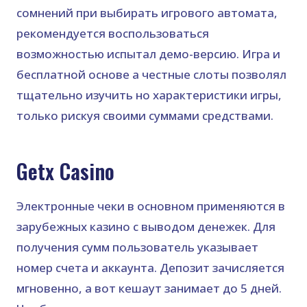
сомнений при выбирать игрового автомата,
рекомендуется воспользоваться
возможностью испытал демо-версию. Игра и
бесплатной основе а честные слоты позволял
тщательно изучить но характеристики игры,
только рискуя своими суммами средствами.
Getx Casino
Электронные чеки в основном применяются в
зарубежных казино с выводом денежек. Для
получения сумм пользователь указывает
номер счета и аккаунта. Депозит зачисляется
мгновенно, а вот кешаут занимает до 5 дней.