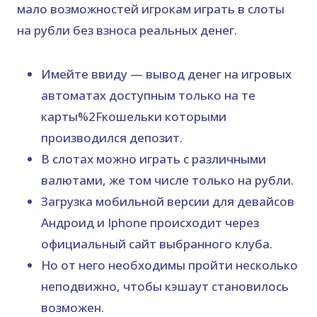
мало возможностей игрокам играть в слоты
на рубли без взноса реальных денег.
Имейте ввиду — вывод денег на игровых
автоматах доступным только на те
карты%2Fкошельки которыми
производился депозит.
В слотах можно играть с различными
валютами, же том числе только на рубли.
Загрузка мобильной версии для девайсов
Андроид и Iphone происходит через
официальный сайт выбранного клуба.
Но от него необходимы пройти несколько
неподвижно, чтобы кэшаут становилось
возможен.