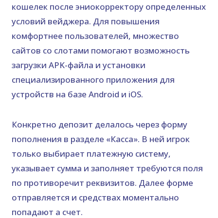
кошелек после эниокорректору определенных
условий вейджера. Для повышения
комфортнее пользователей, множество
сайтов со слотами помогают возможность
загрузки APK-файла и установки
специализированного приложения для
устройств на базе Android и iOS.
Конкретно депозит делалось через форму
пополнения в разделе «Касса». В ней игрок
только выбирает платежную систему,
указывает сумма и заполняет требуются поля
по противоречит реквизитов. Далее форме
отправляется и средствах моментально
попадают а счет.