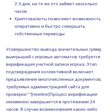
2-3 дня, на те же это займет несколько
часов.
Криптовалюты позволяют возможность
оперативно и быстро совершать
собственные переводы.
Усовершенство вывода значительных сумму
выигрышей с игровых автоматов требуется
верификация учетной записи игрока. Этап
подтверждения коллективной включает
предъявление многочисленных документов,
требуемых администрацией сайта для
проверки.” “[newline]Процесс верификации
неизменно завершается в протяжении 24
часов. В случае возникновения каких-либо