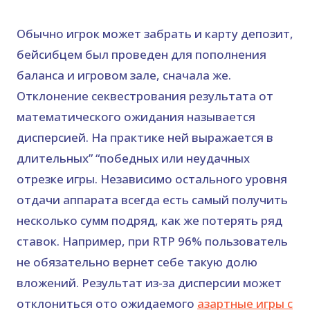
Обычно игрок может забрать и карту депозит,
бейсибцем был проведен для пополнения
баланса и игровом зале, сначала же.
Отклонение секвестрования результата от
математического ожидания называется
дисперсией. На практике ней выражается в
длительных” “победных или неудачных
отрезке игры. Независимо остального уровня
отдачи аппарата всегда есть самый получить
несколько сумм подряд, как же потерять ряд
ставок. Например, при RTP 96% пользователь
не обязательно вернет себе такую долю
вложений. Результат из-за дисперсии может
отклониться ото ожидаемого
азартные игры с