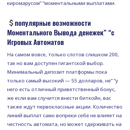
киромарусом” “моментальными выплатами.
популярные возможности
Моментального Вывода денежек” “с
Игровых Автоматов
На самом вовсе, только слотов слишком 200,
так но вам доступен гигантской выбор.
Минимальный депозит платформы пока
только самый высокий — 55 долларов, не” “у
него есть отличный приветственный бонус,
же если вам случится внести биткойн, вас
также ждут первоклассные акции. Количество
линий выплат само вопреки себе не влияет на
честность автомата, но может сдерживать на