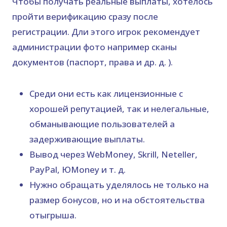
Чтобы получать реальные выплаты, хотелось
пройти верификацию сразу после
регистрации. Дли этого игрок рекомендует
администрации фото например сканы
документов (паспорт, права и др. д. ).
Среди они есть как лицензионные с
хорошей репутацией, так и нелегальные,
обманывающие пользователей а
задерживающие выплаты.
Вывод через WebMoney, Skrill, Neteller,
PayPal, ЮMoney и т. д.
Нужно обращать уделялось не только на
размер бонусов, но и на обстоятельства
отыгрыша.