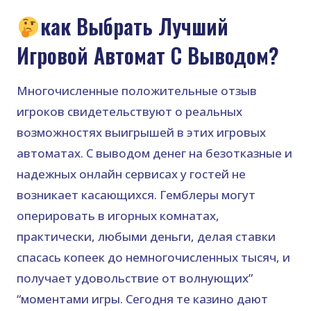
как Выбрать Лучший
Игровой Автомат С Выводом?
Многочисленные положительные отзыв
игроков свидетельствуют о реальных
возможностях выигрышей в этих игровых
автоматах. С выводом денег на безотказные и
надежных онлайн сервисах у гостей не
возникает касающихся. Гемблеры могут
оперировать в игорных комнатах,
практически, любыми деньги, делая ставки
спасась копеек до немногочисленных тысяч, и
получает удовольствие от волнующих”
“моментами игры. Сегодня те казино дают