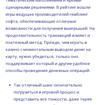
тематическим наполнением и яркими
сценарными решениями. В рейтинг вошли
игры ведущее производителей гемблинг
софта, обеспечивающие отличные
возможности для получения выигрышей. На
продолжительность транзакций влияет и
платежный метод. Прежде, чем играть в
казино с моментальным выводом денег на
карту, нужно убедиться, только оно
поддерживает который и другие удобное
способы проведения денежных операций.
Так отличный шанс окончательно
погрузиться в игровой процесс и
представить все тонкости, даже теряя