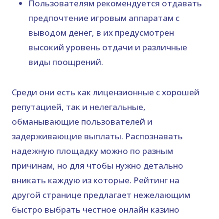
Пользователям рекомендуется отдавать
предпочтение игровым аппаратам с
выводом денег, в их предусмотрен
высокий уровень отдачи и различные
виды поощрений.
Среди они есть как лицензионные с хорошей
репутацией, так и нелегальные,
обманывающие пользователей и
задерживающие выплаты. Распознавать
надежную площадку можно по разным
причинам, но для чтобы нужно детально
вникать каждую из которые. Рейтинг на
другой странице предлагает нежелающим
быстро выбрать честное онлайн казино