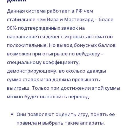
Данная система работает в РФ чем
стабильнее чем Виза и Мастеркард – более
90% подтвержденных заявок на
напрашивается денег с игровых автоматов
положительные. Но вывод бонусных баллов
возможен при отыгрыше по вейджеру –
специальному коэффициенту,
демонстрирующему, во сколько дважды
сумма ставок игра должна превышать
выигрыш. Только при достижении этой суммы
можно будет выполнить перевод.
Они позволяют оценить игру, понять ее
правила и выбрать такие аппараты.